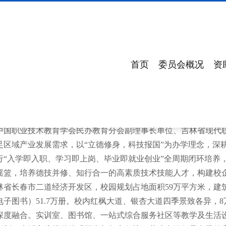
首页
委员会概况
资
技术学院是经吉林省人民政府批准、教育部备案，具备独立颁发
中国职业技术教育学会民办教育分会副理事长单位、吉林省现代
足区域产业发展需求，以“立德修身，科技报国”为办学理念，深
行“入学即入职、学习即上岗、毕业即就业创业”全周期闭环培养
摇篮，培养德技并修、知行合一的高素质技术技能人才，构建校
林省长春市二道经济开发区，校园规划占地面积59万平方米，建筑
子图书）51.7万册。校内红枫大道、银杏大道四季景致各异，8
深度融合。实训室、图书馆、一站式综合服务社区等教学及生活