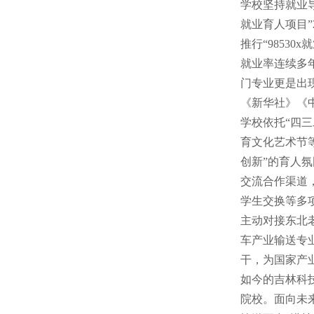
学校坚持就业
就业育人项目”
推行“9853
就业率连续多
门专业更是出
《新华社》《
学校依托“四
育文化艺术节
创新”的育人
交流合作渠道
学生交换等多
主动对接东北
车产业输送专
干，为国家产
如今的吉林科
院校。面向未