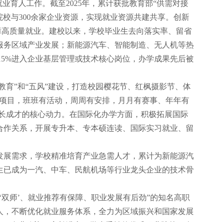
业育人工作。截至2025年，累计获批教育部“供需对接
所院校与300余家企业资源，实现就业资源共建共享。创新
举保障高质量就业。建校以来，学校毕业生去向落实率、留省
服务区域产业发展；新能源汽车、智能制造、无人机等热
，15%进入企业基层管理或技术核心岗位，办学成果先后被
教育”和“五风”建设，打造校园樱花节、红枫摄影节、体
有项目，班班有活动，周周有安排，月月有赛事、年年有
成长成才的核心动力。在国际化办学方面，积极拓展国际
合作关系，开展专升本、专本硕连读、国际实习就业、留
发展需求，学校精准培育产业急需人才，累计为新能源汽
业生已成为一汽、中车、民航机场等行业龙头企业的技术骨
双师’、就业推荐有保障、职业发展有后劲”的知名高职
人，不断优化就业服务体系，全力为区域振兴和国家发展