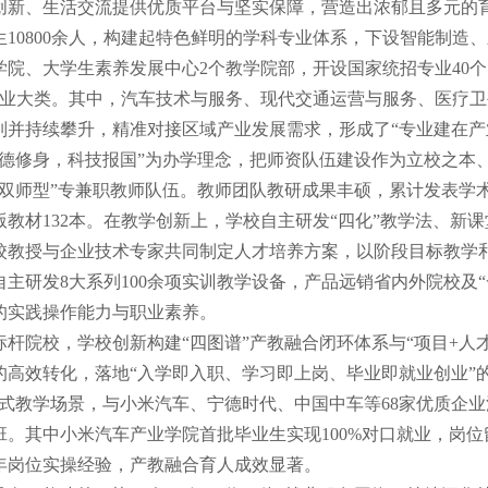
创新、生活交流提供优质平台与坚实保障，营造出浓郁且多元的
生10800余人，构建起特色鲜明的学科专业体系，下设智能制造
学院、大学生素养发展中心2个教学院部，开设国家统招专业40
专业大类。其中，汽车技术与服务、现代交通运营与服务、医疗卫
列并持续攀升，精准对接区域产业发展需求，形成了“专业建在产
立德修身，科技报国”为办学理念，把师资队伍建设作为立校之本
双师型”专兼职教师队伍。教师团队教研成果丰硕，累计发表学术论
版教材132本。在教学创新上，学校自主研发“四化”教学法、新
校教授与企业技术专家共同制定人才培养方案，以阶段目标教学和
主研发8大系列100余项实训教学设备，产品远销省内外院校及“
的实践操作能力与职业素养。
标杆院校，学校创新构建“四图谱”产教融合闭环体系与“项目+人
的高效转化，落地“入学即入职、学习即上岗、毕业即就业创业”的
浸式教学场景，与小米汽车、宁德时代、中国中车等68家优质企业
班。其中小米汽车产业学院首批毕业生实现100%对口就业，岗位
2年岗位实操经验，产教融合育人成效显著。