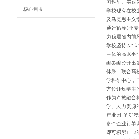
习科研、实践
核心制度
学校现有在校
及马克思主义
通运输等8个
力稳居省内前
学校坚持以“
主体的高水平“
编参编公开出
体系；联合高
学科研中心，自
方位锤炼学生
作为产教融合
学、人力资源
产业园”的沉
多个企业订单
即可积累1—