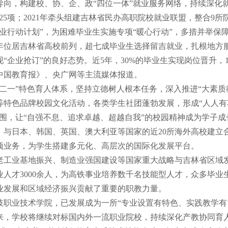
导向，构建校、协、企、政“四位一体”就业服务网络，持续深化就
25项；2021年牵头组建吉林省民办高职院校就业联盟，整合9
0x就业行动计划”，为困难毕业生实施专项“暖心行动”，多措并
年位居吉林省高校前列，超七成毕业生选择留吉就业，扎根地方
现“企业抢订”的良好态势。近5年，30%的毕业生实现岗位晋升
中国教育报》、央广网等主流媒体报道。
三二一”特色育人体系，坚持立德树人根本任务，深入推进“大素质
等特色品牌校园文化活动，各类学生社团蓬勃发展，形成“人人
氛围，让“自强不息、追求卓越、超越自我”的校园精神成为学子
，与日本、韩国、英国、澳大利亚等国家的近20所海外高校建立
项业务，为学生搭建多元化、高层次的国际化发展平台。
老工业基地振兴、制造业强国建设等国家重大战略与吉林省区域
业人才3000余人，为高铁事业培养数千名技能型人才，众多毕
业发展和区域经济振兴贡献了重要的职教力量。
技职业技术学院，已发展成为一所“专业设置有特色、实践教学有‘
来，学校将继续对标国内外一流职业院校，持续深化产教协同育