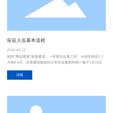
应征入伍基本流程
2026-06-12
按照“两征两退”政策要求，一年两次征集工作，分别安排在2-3
月和8-9月。在普通高校组织大学生征集的时间一般于2月18日、
8月15日前完成体检、政考和预定兵，具体由高校所在地县
（市、区）人民政府征兵办公室确定。
详情