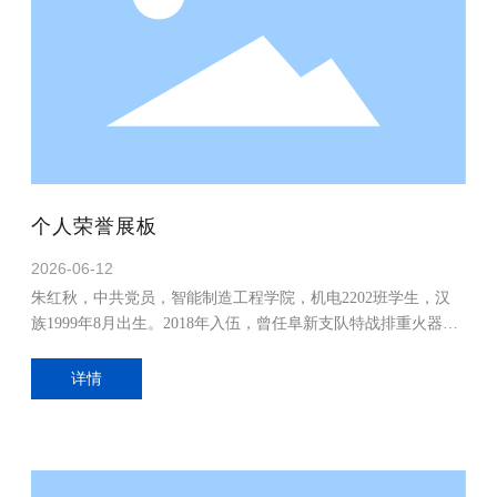
个人荣誉展板
2026-06-12
朱红秋，中共党员，智能制造工程学院，机电2202班学生，汉
族1999年8月出生。2018年入伍，曾任阜新支队特战排重火器
手。曾参加党和国家领导人视察地方工作安保任务两次，参加
“7．21”阜新市抗洪等任务并多次参加“魔鬼周”极限训练取得优
详情
异成绩。荣获嘉奖3次;“四有”优秀士兵3次。