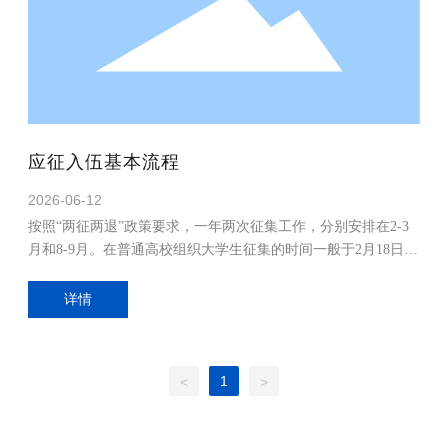
应征入伍基本流程
2026-06-12
按照“两征两退”政策要求，一年两次征集工作，分别安排在2-3
月和8-9月。在普通高校组织大学生征集的时间一般于2月18日、
8月15日前完成体检、政考和预定兵，具体由高校所在地县
（市、区）人民政府征兵办公室确定。
详情
1
<
>