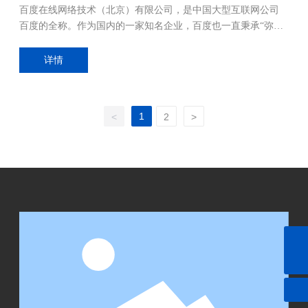
百度在线网络技术（北京）有限公司，是中国大型互联网公司
百度的全称。作为国内的一家知名企业，百度也一直秉承“弥合
信息鸿沟，共享知识社会”的责任理念，坚持履行企业公民的社
会责任。成立来，百度利用自身优势积极投身公益事业，先后
详情
投入巨大资源，为盲人、少儿、老年人群体打造专门的搜索产
品，解决了特殊群体上网难问题,极大地弥补了社会信息鸿沟问
题。此外，在加速推动中国信息化进程、净化网络环境、搜索
1
<
2
>
引擎教育及提升大学生就业率等方面，百度也一直走在行业领
先的地位。2011年初，百度还特别成立了百度基金会，围绕知
识教育、环境保护、灾难救助等领域，更加系统规范地管理和
践行公益事业。
18946629680