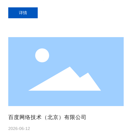
本医疗保险定点医院及全国联网直报定点医院、国家区域医疗
中心项目——首都医科大学附属北京安贞医院吉林医院依托医
详情
院、国家级胸痛中心、国家住院医师规范化培训基地、吉林省
全科医生转岗培训基地。先后被授予全国文明单位、全国百佳
医院、全国卫生系统先进单位、吉林省先进基层党组织、长春
市先进基层党组织标兵等诸多殊荣。 医院沿革
百度网络技术（北京）有限公司
2026-06-12